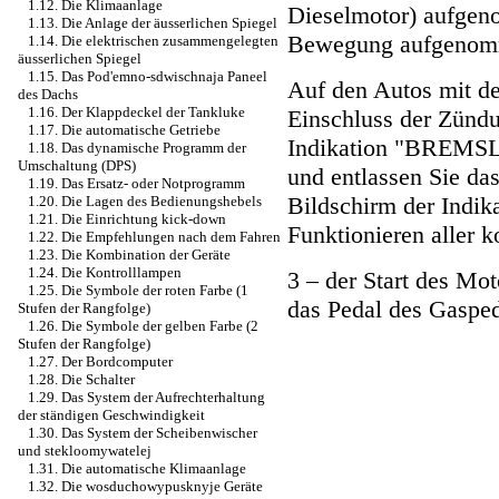
1.12. Die Klimaanlage
Dieselmotor) aufgen
1.13. Die Anlage der äusserlichen Spiegel
Bewegung aufgenom
1.14. Die elektrischen zusammengelegten
äusserlichen Spiegel
1.15. Das Pod'emno-sdwischnaja Paneel
Auf den Autos mit d
des Dachs
1.16. Der Klappdeckel der Tankluke
Einschluss der Zündu
1.17. Die automatische Getriebe
Indikation "BREMSL
1.18. Das dynamische Programm der
Umschaltung (DPS)
und entlassen Sie d
1.19. Das Ersatz- oder Notprogramm
Bildschirm der Indi
1.20. Die Lagen des Bedienungshebels
1.21. Die Einrichtung kick-down
Funktionieren aller k
1.22. Die Empfehlungen nach dem Fahren
1.23. Die Kombination der Geräte
1.24. Die Kontrolllampen
3 – der Start des Mo
1.25. Die Symbole der roten Farbe (1
das Pedal des Gasped
Stufen der Rangfolge)
1.26. Die Symbole der gelben Farbe (2
Stufen der Rangfolge)
1.27. Der Bordcomputer
1.28. Die Schalter
1.29. Das System der Aufrechterhaltung
der ständigen Geschwindigkeit
1.30. Das System der Scheibenwischer
und stekloomywatelej
1.31. Die automatische Klimaanlage
1.32. Die wosduchowypusknyje Geräte