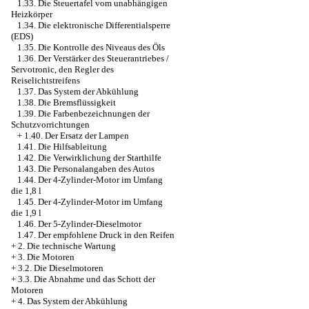
1.33. Die Steuertafel vom unabhängigen
Heizkörper
1.34. Die elektronische Differentialsperre
(EDS)
1.35. Die Kontrolle des Niveaus des Öls
1.36. Der Verstärker des Steuerantriebes /
Servotronic, den Regler des
Reiselichtstreifens
1.37. Das System der Abkühlung
1.38. Die Bremsflüssigkeit
1.39. Die Farbenbezeichnungen der
Schutzvorrichtungen
+
1.40. Der Ersatz der Lampen
1.41. Die Hilfsableitung
1.42. Die Verwirklichung der Starthilfe
1.43. Die Personalangaben des Autos
1.44. Der 4-Zylinder-Motor im Umfang
die 1,8 l
1.45. Der 4-Zylinder-Motor im Umfang
die 1,9 l
1.46. Der 5-Zylinder-Dieselmotor
1.47. Der empfohlene Druck in den Reifen
+
2. Die technische Wartung
+
3. Die Motoren
+
3.2. Die Dieselmotoren
+
3.3. Die Abnahme und das Schott der
Motoren
+
4. Das System der Abkühlung