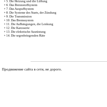
+
5. Die Heizung und die Lüftung
+
6. Das Brennstoffsystem
+
7. Das Auspuffsystem
+
8. Die Systeme des Starts, der Zündung
+
9. Die Transmission
+
10. Das Bremssystem
+
11. Die Aufhängungen, die Lenkung
+
12. Die Karosserie
+
13. Die elektrische Ausrüstung
+
14. Die segenbringenden Räte
Продвижение сайта в сети, не дорого.