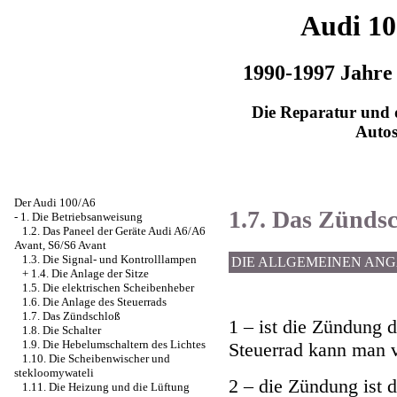
Audi 1
1990-1997 Jahre
Die Reparatur und d
Auto
Der Audi 100/A6
1.7. Das Zünds
-
1. Die Betriebsanweisung
1.2. Das Paneel der Geräte Audi A6/A6
Avant, S6/S6 Avant
1.3. Die Signal- und Kontrolllampen
DIE ALLGEMEINEN AN
+
1.4. Die Anlage der Sitze
1.5. Die elektrischen Scheibenheber
1.6. Die Anlage des Steuerrads
1.7. Das Zündschloß
1 – ist die Zündung d
1.8. Die Schalter
1.9. Die Hebelumschaltern des Lichtes
Steuerrad kann man v
1.10. Die Scheibenwischer und
stekloomywateli
2 – die Zündung ist 
1.11. Die Heizung und die Lüftung