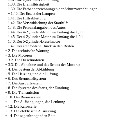
1.38. Die Bremsflüssigkeit
1.39. Die Farbenbezeichnungen der Schutzvorrichtungen
+
1.40. Der Ersatz der Lampen
1.41. Die Hilfsableitung
1.42. Die Verwirklichung der Starthilfe
1.43. Die Personalangaben des Autos
1.44. Der 4-Zylinder-Motor im Umfang die 1,8 l
1.45. Der 4-Zylinder-Motor im Umfang die 1,9 l
1.46. Der 5-Zylinder-Dieselmotor
1.47. Der empfohlene Druck in den Reifen
+
2. Die technische Wartung
+
3. Die Motoren
+
3.2. Die Dieselmotoren
+
3.3. Die Abnahme und das Schott der Motoren
+
4. Das System der Abkühlung
+
5. Die Heizung und die Lüftung
+
6. Das Brennstoffsystem
+
7. Das Auspuffsystem
+
8. Die Systeme des Starts, der Zündung
+
9. Die Transmission
+
10. Das Bremssystem
+
11. Die Aufhängungen, die Lenkung
+
12. Die Karosserie
+
13. Die elektrische Ausrüstung
+
14. Die segenbringenden Räte