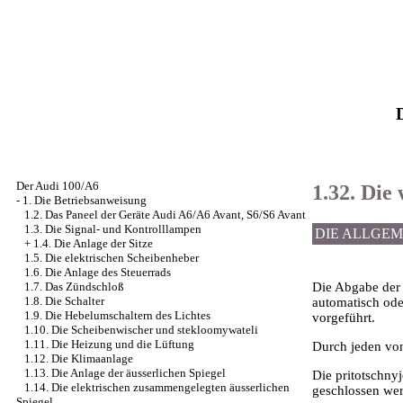
Der Audi 100/A6
1.32. Di
-
1. Die Betriebsanweisung
1.2. Das Paneel der Geräte Audi A6/A6 Avant, S6/S6 Avant
1.3. Die Signal- und Kontrolllampen
DIE ALLGE
+
1.4. Die Anlage der Sitze
1.5. Die elektrischen Scheibenheber
1.6. Die Anlage des Steuerrads
Die Abgabe der 
1.7. Das Zündschloß
1.8. Die Schalter
automatisch oder
1.9. Die Hebelumschaltern des Lichtes
vorgeführt.
1.10. Die Scheibenwischer und stekloomywateli
1.11. Die Heizung und die Lüftung
Durch jeden von
1.12. Die Klimaanlage
1.13. Die Anlage der äusserlichen Spiegel
Die pritotschny
1.14. Die elektrischen zusammengelegten äusserlichen
geschlossen we
Spiegel