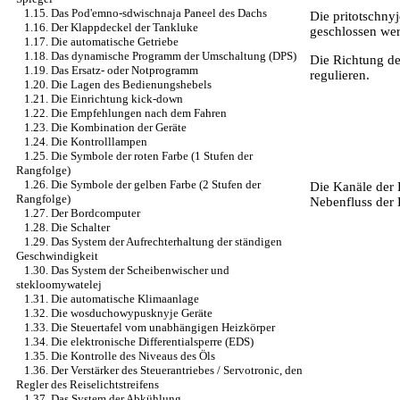
1.15. Das Pod'emno-sdwischnaja Paneel des Dachs
Die pritotschny
1.16. Der Klappdeckel der Tankluke
geschlossen we
1.17. Die automatische Getriebe
1.18. Das dynamische Programm der Umschaltung (DPS)
Die Richtung de
1.19. Das Ersatz- oder Notprogramm
regulieren.
1.20. Die Lagen des Bedienungshebels
1.21. Die Einrichtung kick-down
1.22. Die Empfehlungen nach dem Fahren
1.23. Die Kombination der Geräte
1.24. Die Kontrolllampen
1.25. Die Symbole der roten Farbe (1 Stufen der
Rangfolge)
1.26. Die Symbole der gelben Farbe (2 Stufen der
Die Kanäle der 
Rangfolge)
Nebenfluss der 
1.27. Der Bordcomputer
1.28. Die Schalter
1.29. Das System der Aufrechterhaltung der ständigen
Geschwindigkeit
1.30. Das System der Scheibenwischer und
stekloomywatelej
1.31. Die automatische Klimaanlage
1.32. Die wosduchowypusknyje Geräte
1.33. Die Steuertafel vom unabhängigen Heizkörper
1.34. Die elektronische Differentialsperre (EDS)
1.35. Die Kontrolle des Niveaus des Öls
1.36. Der Verstärker des Steuerantriebes / Servotronic, den
Regler des Reiselichtstreifens
1.37. Das System der Abkühlung