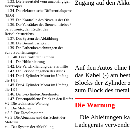
Zugang auf den Akku
1.33. Die Steuertafel vom unabhängigen
Heizkörper
1.34. Die elektronische Differentialsperre
(EDS)
1.35. Die Kontrolle des Niveaus des Öls
1.36. Der Verstärker des Steuerantriebes /
Servotronic, den Regler des
Reiselichtstreifens
1.37. Das System der Abkühlung
1.38. Die Bremsflüssigkeit
1.39. Die Farbenbezeichnungen der
Schutzvorrichtungen
+
1.40. Der Ersatz der Lampen
1.41. Die Hilfsableitung
Auf den Autos ohne P
1.42. Die Verwirklichung der Starthilfe
1.43. Die Personalangaben des Autos
das Kabel (-) am bes
1.44. Der 4-Zylinder-Motor im Umfang
die 1,8 l
Blocks der Zylinder 
1.45. Der 4-Zylinder-Motor im Umfang
zum Block des metall
die 1,9 l
1.46. Der 5-Zylinder-Dieselmotor
1.47. Der empfohlene Druck in den Reifen
Die Warnung
+
2. Die technische Wartung
+
3. Die Motoren
+
3.2. Die Dieselmotoren
Die Ableitungen ka
+
3.3. Die Abnahme und das Schott der
Motoren
Ladegeräts verwenden
+
4. Das System der Abkühlung