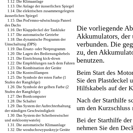
1.12. Die Klimaanlage
1.13. Die Anlage der äusserlichen Spiegel
1.14. Die elektrischen zusammengelegten
äusserlichen Spiegel
1.15. Das Pod'emno-sdwischnaja Paneel
des Dachs
Die vorliegende Abl
1.16. Der Klappdeckel der Tankluke
Akkumulators, der 
1.17. Die automatische Getriebe
1.18. Das dynamische Programm der
verbunden. Die geg
Umschaltung (DPS)
1.19. Das Ersatz- oder Notprogramm
zu, den Akkumulat
1.20. Die Lagen des Bedienungshebels
1.21. Die Einrichtung kick-down
benutzen.
1.22. Die Empfehlungen nach dem Fahren
1.23. Die Kombination der Geräte
Beim Start des Moto
1.24. Die Kontrolllampen
1.25. Die Symbole der roten Farbe (1
Sie den Plastdeckel u
Stufen der Rangfolge)
Hilfskabels auf der 
1.26. Die Symbole der gelben Farbe (2
Stufen der Rangfolge)
1.27. Der Bordcomputer
Nach der Starthilfe s
1.28. Die Schalter
1.29. Das System der Aufrechterhaltung
um den Kurzschluss n
der ständigen Geschwindigkeit
1.30. Das System der Scheibenwischer
Bei der Starthilfe de
und stekloomywatelej
1.31. Die automatische Klimaanlage
nehmen Sie den Deck
1.32. Die wosduchowypusknyje Geräte