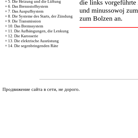
die links vorgeführte
+
5. Die Heizung und die Lüftung
+
6. Das Brennstoffsystem
und minussowoj zum 
+
7. Das Auspuffsystem
+
8. Die Systeme des Starts, der Zündung
zum Bolzen an.
+
9. Die Transmission
+
10. Das Bremssystem
+
11. Die Aufhängungen, die Lenkung
+
12. Die Karosserie
+
13. Die elektrische Ausrüstung
+
14. Die segenbringenden Räte
Продвижение сайта в сети, не дорого.