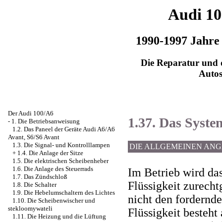
Audi 1
1990-1997 Jahre
Die Reparatur und d
Auto
Der Audi 100/A6
1.37. Das Syst
-
1. Die Betriebsanweisung
1.2. Das Paneel der Geräte Audi A6/A6
Avant, S6/S6 Avant
1.3. Die Signal- und Kontrolllampen
DIE ALLGEMEINEN AN
+
1.4. Die Anlage der Sitze
1.5. Die elektrischen Scheibenheber
1.6. Die Anlage des Steuerrads
Im Betrieb wird da
1.7. Das Zündschloß
Flüssigkeit zurecht
1.8. Die Schalter
1.9. Die Hebelumschaltern des Lichtes
nicht den fordernde
1.10. Die Scheibenwischer und
stekloomywateli
Flüssigkeit besteht
1.11. Die Heizung und die Lüftung