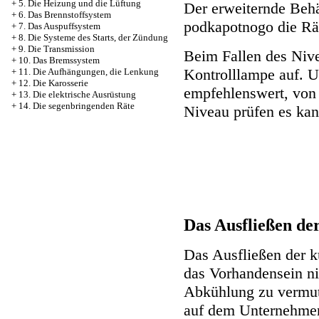
+
5. Die Heizung und die Lüftung
Der erweiternde Behäl
+
6. Das Brennstoffsystem
podkapotnogo die R
+
7. Das Auspuffsystem
+
8. Die Systeme des Starts, der Zündung
+
9. Die Transmission
Beim Fallen des Nive
+
10. Das Bremssystem
Kontrolllampe auf. Un
+
11. Die Aufhängungen, die Lenkung
+
12. Die Karosserie
empfehlenswert, von 
+
13. Die elektrische Ausrüstung
+
14. Die segenbringenden Räte
Niveau prüfen es kan
Das Ausfließen de
Das Ausfließen der kü
das Vorhandensein ni
Abkühlung zu vermute
auf dem Unternehmen 