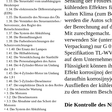
Senkung der Frostres
1.33. Die Steuertafel vom unabhängigen
Heizkörper
kühlenden Effektes fü
1.34. Die elektronische Differentialsperre
kalten Klima (zum B
(EDS)
1.35. Die Kontrolle des Niveaus des Öls
werden die Autos sch
1.36. Der Verstärker des Steuerantriebes /
Servotronic, den Regler des
der Berechnung auf d
Reiselichtstreifens
Mit zurechtgemacht. 
1.37. Das System der Abkühlung
1.38. Die Bremsflüssigkeit
verwenden Sie (unter
1.39. Die Farbenbezeichnungen der
Verpackung) nur G 0
Schutzvorrichtungen
+
1.40. Der Ersatz der Lampen
Spezifikation TL-W
1.41. Die Hilfsableitung
1.42. Die Verwirklichung der Starthilfe
auf dem Unternehme
1.43. Die Personalangaben des Autos
Flüssigkeit können i
1.44. Der 4-Zylinder-Motor im Umfang
die 1,8 l
Effekt korrosijnoj de
1.45. Der 4-Zylinder-Motor im Umfang
die 1,9 l
daraufhin korrosijny
1.46. Der 5-Zylinder-Dieselmotor
Ausfließen der kühle
1.47. Der empfohlene Druck in den Reifen
+
2. Die technische Wartung
zu den ernsten Besch
+
3. Die Motoren
+
3.2. Die Dieselmotoren
+
3.3. Die Abnahme und das Schott der
Die Kontrolle
des N
Motoren
+
4. Das System der Abkühlung