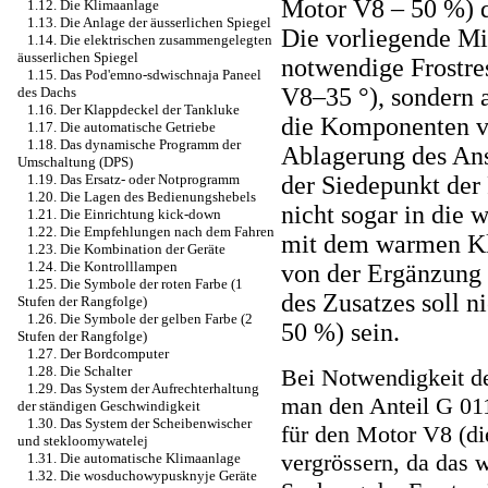
Motor V8 – 50 %) d
1.12. Die Klimaanlage
1.13. Die Anlage der äusserlichen Spiegel
Die vorliegende Mi
1.14. Die elektrischen zusammengelegten
äusserlichen Spiegel
notwendige Frostres
1.15. Das Pod'emno-sdwischnaja Paneel
V8–35 °), sondern 
des Dachs
1.16. Der Klappdeckel der Tankluke
die Komponenten v
1.17. Die automatische Getriebe
1.18. Das dynamische Programm der
Ablagerung des Ans
Umschaltung (DPS)
der Siedepunkt der 
1.19. Das Ersatz- oder Notprogramm
1.20. Die Lagen des Bedienungshebels
nicht sogar in die 
1.21. Die Einrichtung kick-down
1.22. Die Empfehlungen nach dem Fahren
mit dem warmen Kl
1.23. Die Kombination der Geräte
1.24. Die Kontrolllampen
von der Ergänzung 
1.25. Die Symbole der roten Farbe (1
des Zusatzes soll 
Stufen der Rangfolge)
1.26. Die Symbole der gelben Farbe (2
50 %) sein.
Stufen der Rangfolge)
1.27. Der Bordcomputer
1.28. Die Schalter
Bei Notwendigkeit de
1.29. Das System der Aufrechterhaltung
man den Anteil G 01
der ständigen Geschwindigkeit
1.30. Das System der Scheibenwischer
für den Motor V8 (die
und stekloomywatelej
vergrössern, da das 
1.31. Die automatische Klimaanlage
1.32. Die wosduchowypusknyje Geräte