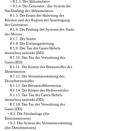
+
8.1.3. Der Akkumulator
+
8.1.4. Der Generator / das System der
Nachladung des Akkumulators
8.1.5. Der Ersatz der Halterung der
Bürsten und des Reglers der Anstrengung
des Generators
8.1.6. Die Prüfung des Systems des Starts
des Motors
8.1.7. Der Starter
8.1.8. Die Einlassgasleitung
8.1.9. Das Tau des Gases/Hebels
drosselnoj saslonki (BD)
8.1.10. Das Tau der Verwaltung des
Gases (BD)
8.1.11. Die Kontur des Brennstoffes des
Dieselmotors
8.1.12. Die Vorstartanwärmung des
Dieselbrennstoffes
8.1.13. Der Brennstoffthermostat
8.1.14. Der Körper des Hydroventiles
8.1.15. Das Tau des Gases/Hebels
drosselnoj saslonki (DD)
8.1.16. Das Tau der Verwaltung des
Gases (DD)
+
8.2. Die Zündanlage (die
Benzinmotoren)
+
8.3. Das System der Vorstartanwärmung
(die Dieselmotoren)