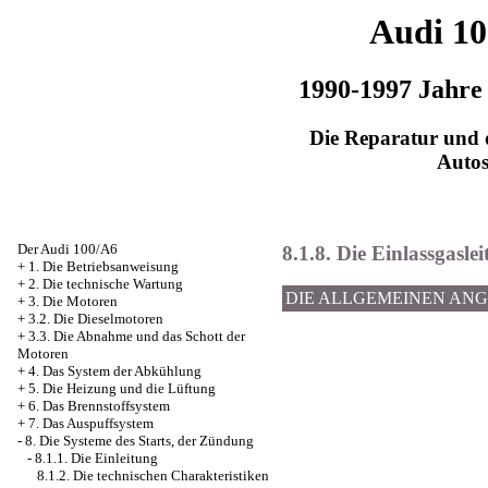
Audi 1
1990-1997 Jahre
Die Reparatur und d
Auto
Der Audi 100/A6
8.1.8. Die Einlassgasle
+
1. Die Betriebsanweisung
+
2. Die technische Wartung
DIE ALLGEMEINEN AN
+
3. Die Motoren
+
3.2. Die Dieselmotoren
+
3.3. Die Abnahme und das Schott der
Motoren
+
4. Das System der Abkühlung
+
5. Die Heizung und die Lüftung
+
6. Das Brennstoffsystem
+
7. Das Auspuffsystem
-
8. Die Systeme des Starts, der Zündung
-
8.1.1. Die Einleitung
8.1.2. Die technischen Charakteristiken