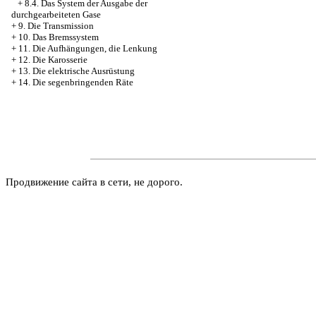
+
8.4. Das System der Ausgabe der
durchgearbeiteten Gase
+
9. Die Transmission
+
10. Das Bremssystem
+
11. Die Aufhängungen, die Lenkung
+
12. Die Karosserie
+
13. Die elektrische Ausrüstung
+
14. Die segenbringenden Räte
Продвижение сайта в сети, не дорого.