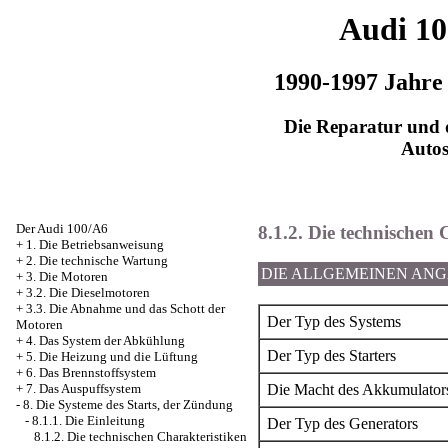
Audi 1
1990-1997 Jahre
Die Reparatur und d
Auto
Der Audi 100/A6
8.1.2. Die technischen 
+
1. Die Betriebsanweisung
+
2. Die technische Wartung
DIE ALLGEMEINEN AN
+
3. Die Motoren
+
3.2. Die Dieselmotoren
+
3.3. Die Abnahme und das Schott der
Der Typ des Systems
Motoren
+
4. Das System der Abkühlung
Der Typ des Starters
+
5. Die Heizung und die Lüftung
+
6. Das Brennstoffsystem
+
7. Das Auspuffsystem
Die Macht des Akkumulator
-
8. Die Systeme des Starts, der Zündung
-
8.1.1. Die Einleitung
Der Typ des Generators
8.1.2. Die technischen Charakteristiken