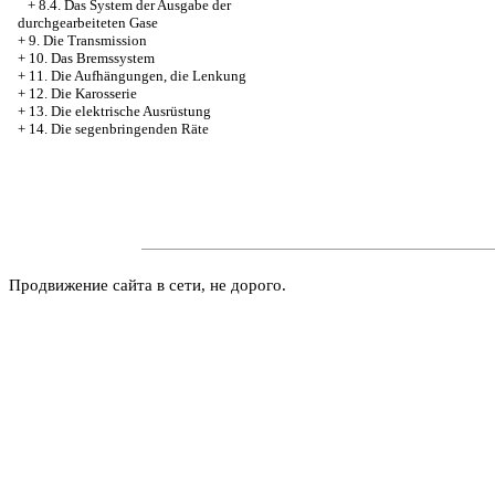
+
8.4. Das System der Ausgabe der
durchgearbeiteten Gase
+
9. Die Transmission
+
10. Das Bremssystem
+
11. Die Aufhängungen, die Lenkung
+
12. Die Karosserie
+
13. Die elektrische Ausrüstung
+
14. Die segenbringenden Räte
Продвижение сайта в сети, не дорого.