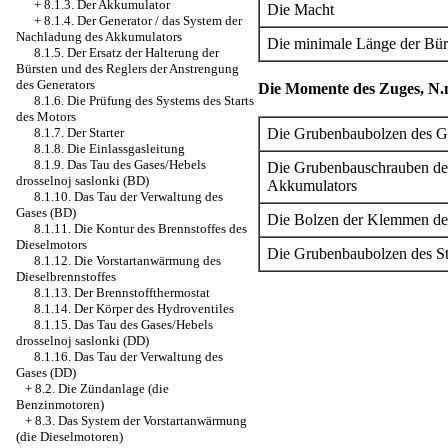
+
8.1.3. Der Akkumulator
Die Macht
+
8.1.4. Der Generator / das System der
Nachladung des Akkumulators
Die minimale Länge der Bür
8.1.5. Der Ersatz der Halterung der
Bürsten und des Reglers der Anstrengung
des Generators
Die Momente des Zuges, N.
8.1.6. Die Prüfung des Systems des Starts
des Motors
8.1.7. Der Starter
Die Grubenbaubolzen des G
8.1.8. Die Einlassgasleitung
8.1.9. Das Tau des Gases/Hebels
Die Grubenbauschrauben de
drosselnoj saslonki (BD)
Akkumulators
8.1.10. Das Tau der Verwaltung des
Gases (BD)
Die Bolzen der Klemmen de
8.1.11. Die Kontur des Brennstoffes des
Dieselmotors
Die Grubenbaubolzen des St
8.1.12. Die Vorstartanwärmung des
Dieselbrennstoffes
8.1.13. Der Brennstoffthermostat
8.1.14. Der Körper des Hydroventiles
8.1.15. Das Tau des Gases/Hebels
drosselnoj saslonki (DD)
8.1.16. Das Tau der Verwaltung des
Gases (DD)
+
8.2. Die Zündanlage (die
Benzinmotoren)
+
8.3. Das System der Vorstartanwärmung
(die Dieselmotoren)