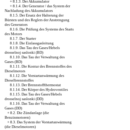
+
8.1.3. Der Akkumulator
+
8.1.4. Der Generator / das System der
Nachladung des Akkumulators
8.1.5. Der Ersatz der Halterung der
Bürsten und des Reglers der Anstrengung
des Generators
8.1.6. Die Prüfung des Systems des Starts
des Motors
8.1.7. Der Starter
8.1.8. Die Einlassgasleitung
8.1.9. Das Tau des Gases/Hebels
drosselnoj saslonki (BD)
8.1.10. Das Tau der Verwaltung des
Gases (BD)
8.1.11. Die Kontur des Brennstoffes des
Dieselmotors
8.1.12. Die Vorstartanwärmung des
Dieselbrennstoffes
8.1.13. Der Brennstoffthermostat
8.1.14. Der Körper des Hydroventiles
8.1.15. Das Tau des Gases/Hebels
drosselnoj saslonki (DD)
8.1.16. Das Tau der Verwaltung des
Gases (DD)
+
8.2. Die Zündanlage (die
Benzinmotoren)
+
8.3. Das System der Vorstartanwärmung
(die Dieselmotoren)