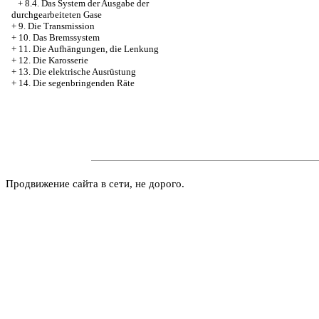
+
8.4. Das System der Ausgabe der
durchgearbeiteten Gase
+
9. Die Transmission
+
10. Das Bremssystem
+
11. Die Aufhängungen, die Lenkung
+
12. Die Karosserie
+
13. Die elektrische Ausrüstung
+
14. Die segenbringenden Räte
Продвижение сайта в сети, не дорого.