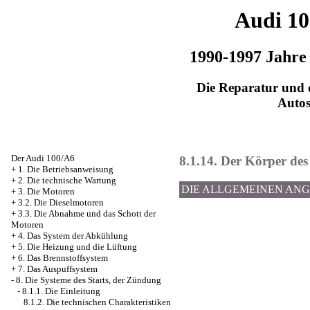
Audi 1
1990-1997 Jahre
Die Reparatur und d
Auto
Der Audi 100/A6
8.1.14. Der Körper des
+
1. Die Betriebsanweisung
+
2. Die technische Wartung
DIE ALLGEMEINEN AN
+
3. Die Motoren
+
3.2. Die Dieselmotoren
+
3.3. Die Abnahme und das Schott der
Motoren
+
4. Das System der Abkühlung
+
5. Die Heizung und die Lüftung
+
6. Das Brennstoffsystem
+
7. Das Auspuffsystem
-
8. Die Systeme des Starts, der Zündung
-
8.1.1. Die Einleitung
8.1.2. Die technischen Charakteristiken