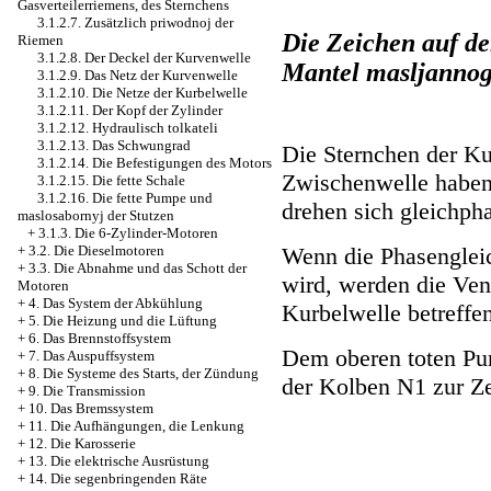
Gasverteilerriemens, des Sternchens
3.1.2.7. Zusätzlich priwodnoj der
Die Zeichen auf de
Riemen
3.1.2.8. Der Deckel der Kurvenwelle
Mantel masljanno
3.1.2.9. Das Netz der Kurvenwelle
3.1.2.10. Die Netze der Kurbelwelle
3.1.2.11. Der Kopf der Zylinder
3.1.2.12. Hydraulisch tolkateli
3.1.2.13. Das Schwungrad
Die Sternchen der Ku
3.1.2.14. Die Befestigungen des Motors
Zwischenwelle haben
3.1.2.15. Die fette Schale
3.1.2.16. Die fette Pumpe und
drehen sich gleichpha
maslosabornyj der Stutzen
+
3.1.3. Die 6-Zylinder-Motoren
Wenn die Phasengleic
+
3.2. Die Dieselmotoren
+
3.3. Die Abnahme und das Schott der
wird, werden die Ven
Motoren
+
4. Das System der Abkühlung
Kurbelwelle betreffen
+
5. Die Heizung und die Lüftung
+
6. Das Brennstoffsystem
Dem oberen toten Pun
+
7. Das Auspuffsystem
+
8. Die Systeme des Starts, der Zündung
der Kolben N1 zur Ze
+
9. Die Transmission
+
10. Das Bremssystem
+
11. Die Aufhängungen, die Lenkung
+
12. Die Karosserie
+
13. Die elektrische Ausrüstung
+
14. Die segenbringenden Räte