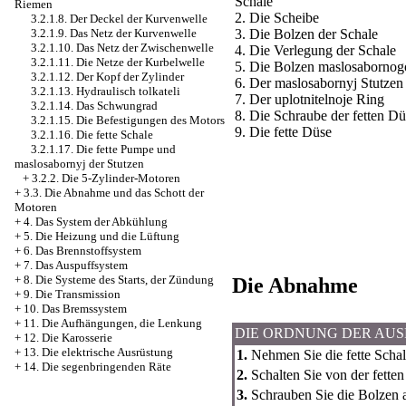
Schale
Riemen
2. Die Scheibe
3.2.1.8. Der Deckel der Kurvenwelle
3. Die Bolzen der Schale
3.2.1.9. Das Netz der Kurvenwelle
3.2.1.10. Das Netz der Zwischenwelle
4. Die Verlegung der Schale
3.2.1.11. Die Netze der Kurbelwelle
5. Die Bolzen maslosabornog
3.2.1.12. Der Kopf der Zylinder
6. Der maslosabornyj Stutzen
3.2.1.13. Hydraulisch tolkateli
7. Der uplotnitelnoje Ring
3.2.1.14. Das Schwungrad
8. Die Schraube der fetten Dü
3.2.1.15. Die Befestigungen des Motors
9. Die fette Düse
3.2.1.16. Die fette Schale
3.2.1.17. Die fette Pumpe und
maslosabornyj der Stutzen
+
3.2.2. Die 5-Zylinder-Motoren
+
3.3. Die Abnahme und das Schott der
Motoren
+
4. Das System der Abkühlung
+
5. Die Heizung und die Lüftung
+
6. Das Brennstoffsystem
+
7. Das Auspuffsystem
+
8. Die Systeme des Starts, der Zündung
Die Abnahme
+
9. Die Transmission
+
10. Das Bremssystem
+
11. Die Aufhängungen, die Lenkung
DIE ORDNUNG DER AU
+
12. Die Karosserie
+
13. Die elektrische Ausrüstung
1.
Nehmen Sie die fette Schal
+
14. Die segenbringenden Räte
2.
Schalten Sie von der fette
3.
Schrauben Sie die Bolzen a