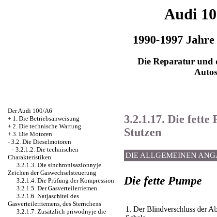
Audi 1
1990-1997 Jahre
Die Reparatur und d
Auto
Der Audi 100/A6
3.2.1.17. Die fett
+
1. Die Betriebsanweisung
+
2. Die technische Wartung
Stutzen
+
3. Die Motoren
-
3.2. Die Dieselmotoren
-
3.2.1.2. Die technischen
DIE ALLGEMEINEN AN
Charakteristiken
3.2.1.3. Die sinchronisazionnyje
Zeichen der Gaswechselsteuerung
Die fette Pumpe
3.2.1.4. Die Prüfung der Kompression
3.2.1.5. Der Gasverteilerriemen
3.2.1.6. Natjaschitel des
Gasverteilerriemens, des Sternchens
1. Der Blindverschluss der A
3.2.1.7. Zusätzlich priwodnyje die