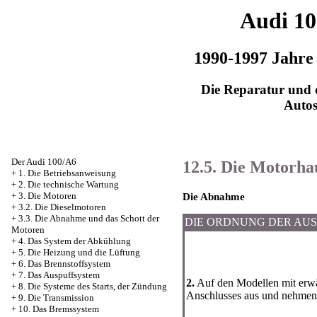
Audi 1
1990-1997 Jahre
Die Reparatur und d
Auto
Der Audi 100/A6
12.5. Die Motorha
+
1. Die Betriebsanweisung
+
2. Die technische Wartung
+
3. Die Motoren
Die Abnahme
+
3.2. Die Dieselmotoren
+
3.3. Die Abnahme und das Schott der
DIE ORDNUNG DER AU
Motoren
+
4. Das System der Abkühlung
+
5. Die Heizung und die Lüftung
+
6. Das Brennstoffsystem
+
7. Das Auspuffsystem
2.
Auf den Modellen mit erwär
+
8. Die Systeme des Starts, der Zündung
Anschlusses aus und nehmen 
+
9. Die Transmission
+
10. Das Bremssystem